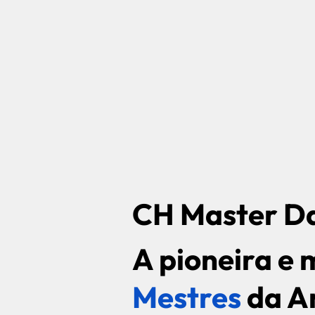
CH Master Da
A pioneira e
Mestres
da A