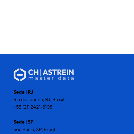
Sede | RJ
Rio de Janeiro, RJ, Brasil
+55 (21) 2421-8105
Sede | SP
São Paulo, SP, Brasil