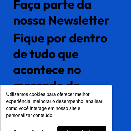
Faça parte da
nossa Newsletter
Fique por dentro
de tudo que
acontece no
mercado de
Utilizamos cookies para oferecer melhor
Utilizamos cookies para oferecer melhor
gestão de dados
experiência, melhorar o desempenho, analisar
experiência, melhorar o desempenho, analisar
como você interage em nosso site e
como você interage em nosso site e
mestres
personalizar conteúdo.
personalizar conteúdo.