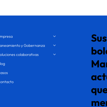
Sus
mpresa
aneamiento y Gobernanza
bol
oluciones colaborativas
Ma
log
asos
act
ontacto
que
mer