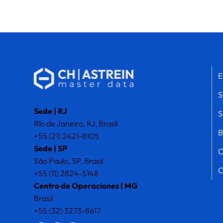
E
S
Sede | RJ
S
Río de Janeiro, RJ, Brasil
B
+55 (21) 2421-8105
Sede | SP
C
São Paulo, SP, Brasil
C
+55 (11) 2824-5148
Centro de Operaciones | MG
Brasil
+55 (32) 3273-8617