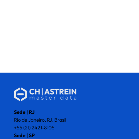
Sede | RJ
Río de Janeiro, RJ, Brasil
+55 (21) 2421-8105
Sede | SP