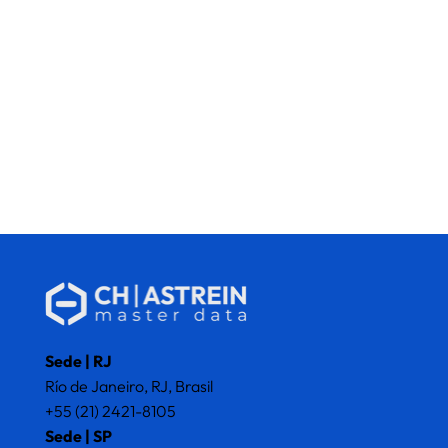
Sede | RJ
Río de Janeiro, RJ, Brasil
+55 (21) 2421-8105
Sede | SP