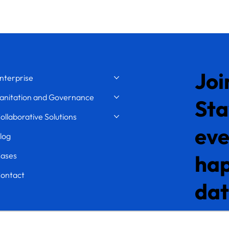
Joi
nterprise
anitation and Governance
Sta
ollaborative Solutions
eve
log
ases
hap
ontact
da
ma