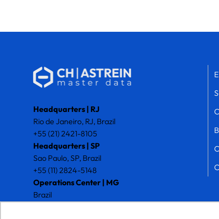
E
S
Headquarters | RJ
C
Rio de Janeiro, RJ, Brazil
B
+55 (21) 2421-8105
Headquarters | SP
C
Sao Paulo, SP, Brazil
C
+55 (11) 2824-5148
Operations Center | MG
Brazil
+55 (32) 3273-8617