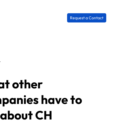
Request a Contact
r
t other
panies have to
 about CH