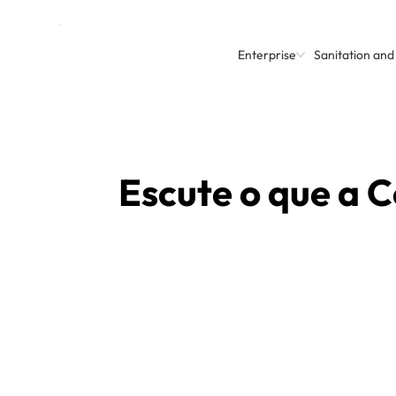
Enterprise
Sanitation an
Escute o que a C