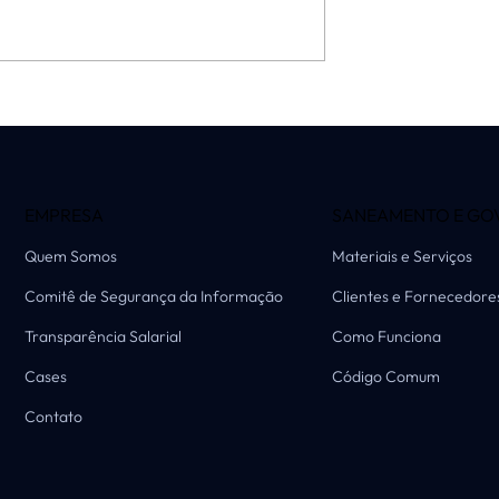
a Astrein: de
 treinamento
 referência
 gestão de dados
ção
EMPRESA
SANEAMENTO E GO
Quem Somos
Materiais e Serviços
Comitê de Segurança da Informação
Clientes e Fornecedore
Transparência Salarial
Como Funciona
Cases
Código Comum
Contato