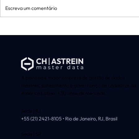
Escreva um comentário
Fusão entre CH Master Data
A história d
e Astrein consolida a
empresa de
liderança da maior empresa
industrial à
de Gestão de Cadastros da
nacional em
América Latina
de manuten
A pioneira e maior empresa de gestão de dados
mestres, saneamento e governança de cadastros da
América Latina. +30 anos de mercado.
Sede | RJ
+55 (21) 2421-8105 • Rio de Janeiro, RJ, Brasil
Sede | SP