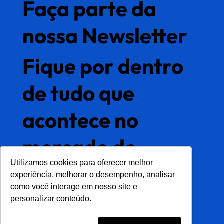
Faça parte da
nossa Newsletter
Fique por dentro
de tudo que
acontece no
mercado de
Utilizamos cookies para oferecer melhor
Utilizamos cookies para oferecer melhor
gestão de dados
experiência, melhorar o desempenho, analisar
experiência, melhorar o desempenho, analisar
como você interage em nosso site e
como você interage em nosso site e
mestres
personalizar conteúdo.
personalizar conteúdo.