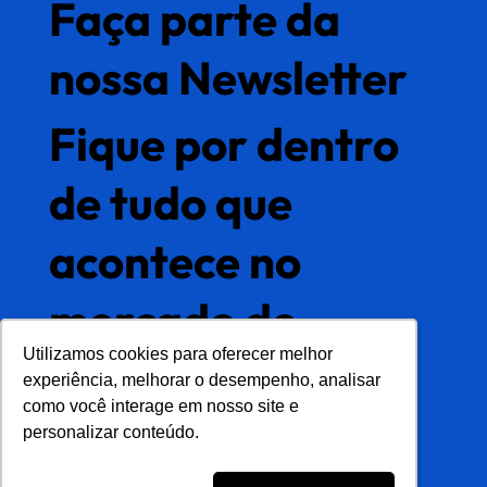
Faça parte da
nossa Newsletter
Fique por dentro
de tudo que
acontece no
mercado de
Utilizamos cookies para oferecer melhor
Utilizamos cookies para oferecer melhor
gestão de dados
experiência, melhorar o desempenho, analisar
experiência, melhorar o desempenho, analisar
como você interage em nosso site e
como você interage em nosso site e
mestres
personalizar conteúdo.
personalizar conteúdo.