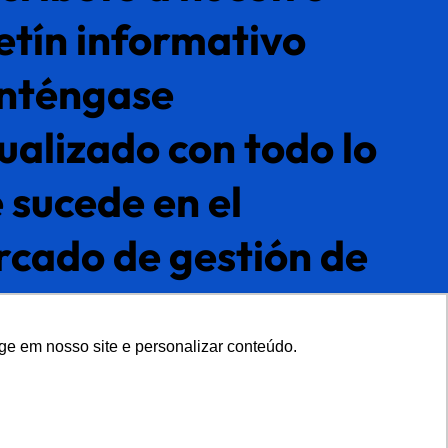
etín informativo
nténgase
ualizado con todo lo
 sucede en el
cado de gestión de
os maestros.
ge em nosso site e personalizar conteúdo.
ge em nosso site e personalizar conteúdo.
 un diagnóstico gratuito