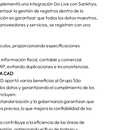
mplementó una integración Go Live con Sankhya, 
izar la gestión de registros dentro de la 
ación es garantizar que todos los datos maestros, 
proveedores y servicios, se registren con una 
ículos, proporcionando especificaciones 
 información fiscal, contable y comercial.
ERP, evitando duplicaciones e inconsistencias.
SSA CAD
 aportó varios beneficios al Grupo São 
los datos y garantizando el cumplimiento de los 
incluyen:
estandarización y la gobernanza garantizan que 
 precisa, lo que mejora la confiabilidad de los 
contribuye a la eficiencia de las áreas de 
ión, optimizando el flujo de trabajo y 