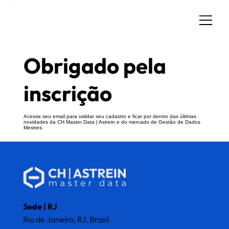
Obrigado pela
inscrição
Acesse seu email para validar seu cadastro e ficar por dentro das últimas
novidades da CH Master Data | Astrein e do mercado de Gestão de Dados
Mestres.
O que os clientes
Fique por dentro
falam sobre a CH
da CH
Sede | RJ
Rio de Janeiro, RJ, Brasil