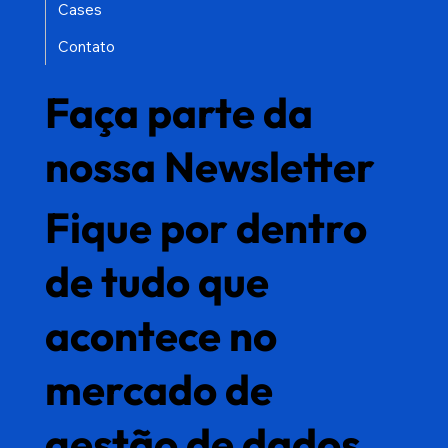
Cases
será...
Contato
Faça parte da
nossa Newsletter
Como evitar
Fique por dentro
retrabalho
de tudo que
com
acontece no
automação e
mercado de
governança de
gestão de dados