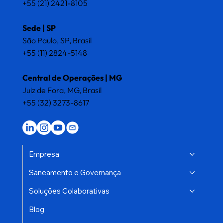
+55 (21) 2421-8105
Reforma
Sede | SP
São Paulo, SP, Brasil
Tributária
+55 (11) 2824-5148
(CBS e IBS):
Central de Operações | MG
Juiz de Fora, MG, Brasil
Por que o
+55 (32) 3273-8617
sucesso da
adequaç...
Empresa
Saneamento e Governança
Descubra como a Reforma Tributária
Soluções Colaborativas
impacta o cadastro de materiais e
serviços, o papel do cClass Trib, NCM e
Blog
NBS, e por que a governança de dados