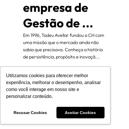
empresa de
Gestão de ...
Em 1996, Tadeu Avellar fundou a CH com
uma missão que o mercado ainda não
sabia que precisava. Conheça a história
de persistência, propósito e inovaçã...
Utilizamos cookies para oferecer melhor
Utilizamos cookies para oferecer melhor
experiência, melhorar o desempenho, analisar
experiência, melhorar o desempenho, analisar
como você interage em nosso site e
como você interage em nosso site e
personalizar conteúdo.
personalizar conteúdo.
Cadeia de
Recusar Cookies
Recusar Cookies
Aceitar Cookies
Aceitar Cookies